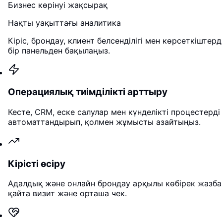
Бизнес көрінуі жақсырақ
Нақты уақыттағы аналитика
Кіріс, брондау, клиент белсенділігі мен көрсеткіштерд
бір панельден бақылаңыз.
Операциялық тиімділікті арттыру
Кесте, CRM, еске салулар мен күнделікті процестерді
автоматтандырып, қолмен жұмысты азайтыңыз.
Кірісті өсіру
Адалдық және онлайн брондау арқылы көбірек жазба
қайта визит және орташа чек.