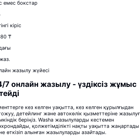
с емес бокстар
4
інгі кіріс
280 ₸
дағы
жаз.
лайн жазылу жүйесі
4/7 онлайн жазылу - үздіксіз жұмыс
стейді
иенттерге кез келген уақытта, кез келген құрылғыдан
тожуу, детейлинг және автокөлік қызметтеріне жазылу
мкіндік беріңіз. Washa жазылуларды кестемен
нхрондайды, қолжетімділікті нақты уақытта жаңартады
не өткізіп алынған жазылуларды азайтады.