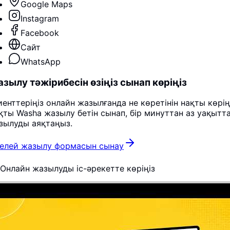
Google Maps
Instagram
Facebook
Сайт
WhatsApp
зылу тәжірибесін өзіңіз сынап көріңіз
иенттеріңіз онлайн жазылғанда не көретінін нақты көріңі
қты Washa жазылу бетін сынап, бір минуттан аз уақытт
зылуды аяқтаңыз.
келей жазылу формасын сынау
Онлайн жазылуды іс-әрекетте көріңіз