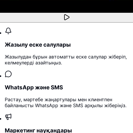
Жазылу еске салулары
Жазылудан бұрын автоматты еске салулар жіберіп,
келмеулерді азайтыңыз.
WhatsApp және SMS
Растау, мәртебе жаңартулары мен клиентпен
байланысты WhatsApp және SMS арқылы жіберіңіз.
Маркетинг науқандары