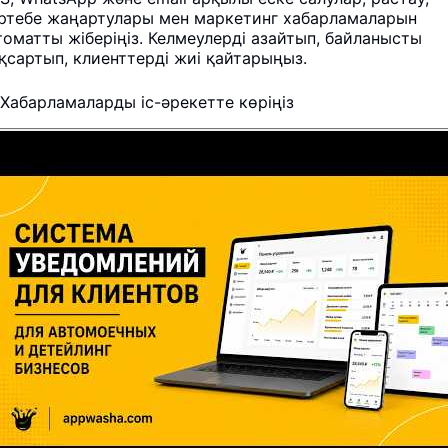
ртебе жаңартулары мен маркетинг хабарламаларын
томатты жіберіңіз. Келмеулерді азайтып, байланысты
қсартып, клиенттерді жиі қайтарыңыз.
Хабарламаларды іс-әрекетте көріңіз