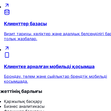
Клиенттер базасы
Визит тарихы, көліктер және адалдық белсенділігі ба
толық жазбалар.
Клиентке арналған мобильді қосымша
Брондау, төлем және сыйлықтар брендтік мобильді
қосымшада.
жеттінің барлығы
Қаржылық басқару
Бизнес аналитикасы