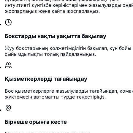
интуитивті күнтізбе көріністерімен жазылуларды оңа
жоспарлаңыз және қайта жоспарлаңыз.
Бокстарды нақты уақытта бақылау
Жуу бокстарының қолжетімділігін бақылап, күн бойы
сыйымдылықты толық пайдаланыңыз.
Қызметкерлерді тағайындау
Бос қызметкерлерге жазылуларды тағайындап, кома
жүктемесін автоматты түрде теңестіріңіз.
Бірнеше орынға кесте