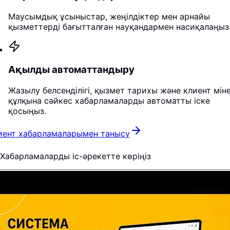
Маусымдық ұсыныстар, жеңілдіктер мен арнайы
қызметтерді бағытталған науқандармен насиқалаңыз
Ақылды автоматтандыру
Жазылу белсенділігі, қызмет тарихы және клиент мін
құлқына сәйкес хабарламаларды автоматты іске
қосыңыз.
иент хабарламаларымен танысу
Хабарламаларды іс-әрекетте көріңіз