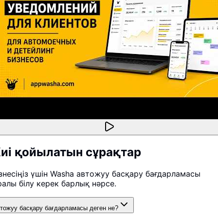
иі қойылатын сұрақтар
знесіңіз үшін Washa автожуу басқару бағдарламасы
ралы білу керек барлық нәрсе.
тожуу басқару бағдарламасы деген не?