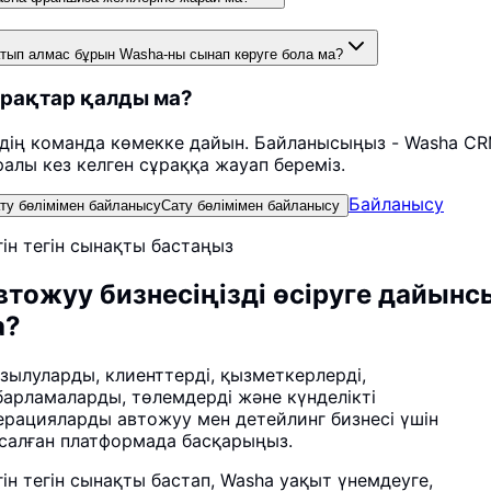
тып алмас бұрын Washa-ны сынап көруге бола ма?
рақтар қалды ма?
здің команда көмекке дайын. Байланысыңыз - Washa C
ралы кез келген сұраққа жауап береміз.
Байланысу
ту бөлімімен байланысу
Сату бөлімімен байланысу
гін тегін сынақты бастаңыз
втожуу бизнесіңізді өсіруге дайынс
а?
зылуларды, клиенттерді, қызметкерлерді,
барламаларды, төлемдерді және күнделікті
ерацияларды автожуу мен детейлинг бизнесі үшін
салған платформада басқарыңыз.
гін тегін сынақты бастап, Washa уақыт үнемдеуге,