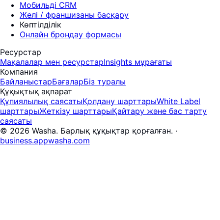
Мобильді CRM
Желі / франшизаны басқару
Көптілділік
Онлайн брондау формасы
Ресурстар
Мақалалар мен ресурстар
Insights мұрағаты
Компания
Байланыстар
Бағалар
Біз туралы
Құқықтық ақпарат
Құпиялылық саясаты
Қолдану шарттары
White Label
шарттары
Жеткізу шарттары
Қайтару және бас тарту
саясаты
© 2026 Washa. Барлық құқықтар қорғалған.
·
business.appwasha.com