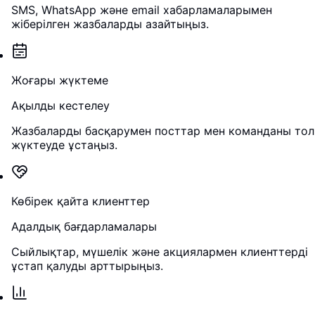
SMS, WhatsApp және email хабарламаларымен
жіберілген жазбаларды азайтыңыз.
Жоғары жүктеме
Ақылды кестелеу
Жазбаларды басқарумен посттар мен команданы то
жүктеуде ұстаңыз.
Көбірек қайта клиенттер
Адалдық бағдарламалары
Сыйлықтар, мүшелік және акциялармен клиенттерді
ұстап қалуды арттырыңыз.