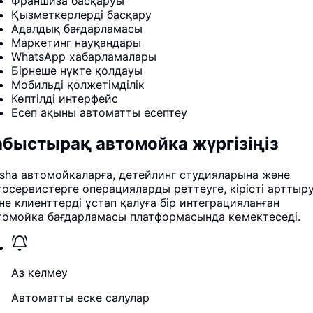
Франшиза басқаруы
Қызметкерлерді басқару
Адалдық бағдарламасы
Маркетинг науқандары
WhatsApp хабарламалары
Бірнеше нүкте қолдауы
Мобильді қолжетімділік
Көптілді интерфейс
Есеп ақыны автоматты есептеу
абыстырақ автомойка жүргізіңіз
sha автомойкаларға, детейлинг студияларына және
тосервистерге операцияларды реттеуге, кірісті арттыр
не клиенттерді ұстап қалуға бір интеграцияланған
томойка бағдарламасы платформасында көмектеседі.
Аз келмеу
Автоматты еске салулар