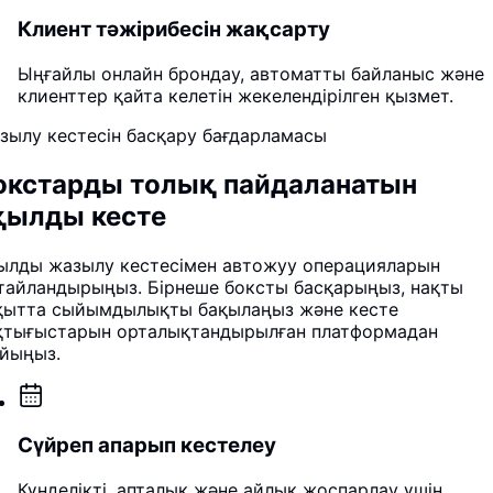
Клиент тәжірибесін жақсарту
Ыңғайлы онлайн брондау, автоматты байланыс және
клиенттер қайта келетін жекелендірілген қызмет.
зылу кестесін басқару бағдарламасы
окстарды толық пайдаланатын
қылды кесте
ылды жазылу кестесімен автожуу операцияларын
тайландырыңыз. Бірнеше боксты басқарыңыз, нақты
қытта сыйымдылықты бақылаңыз және кесте
қтығыстарын орталықтандырылған платформадан
йыңыз.
Сүйреп апарып кестелеу
Күнделікті, апталық және айлық жоспарлау үшін