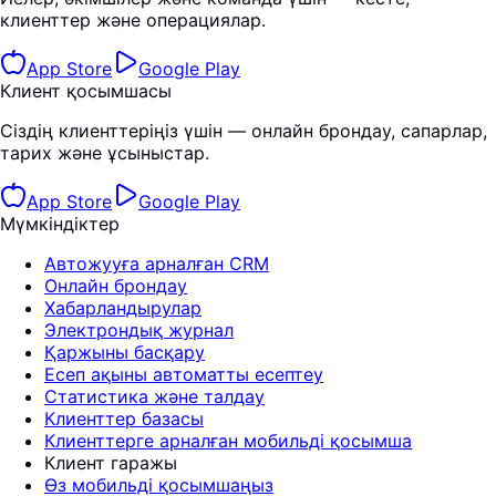
клиенттер және операциялар.
App Store
Google Play
Клиент қосымшасы
Сіздің клиенттеріңіз үшін — онлайн брондау, сапарлар,
тарих және ұсыныстар.
App Store
Google Play
Мүмкіндіктер
Автожууға арналған CRM
Онлайн брондау
Хабарландырулар
Электрондық журнал
Қаржыны басқару
Есеп ақыны автоматты есептеу
Статистика және талдау
Клиенттер базасы
Клиенттерге арналған мобильді қосымша
Клиент гаражы
Өз мобильді қосымшаңыз