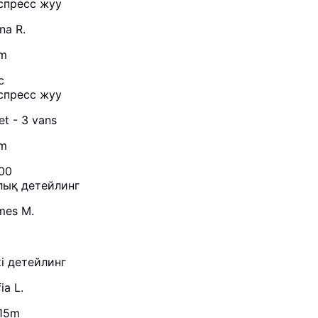
спресс жуу
na R.
m
с
спресс жуу
et - 3 vans
m
:00
лық детейлинг
mes M.
кі детейлинг
ia L.
 15m