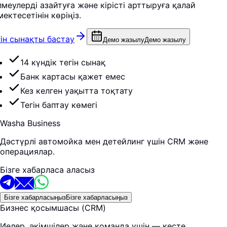
лмеулерді азайтуға және кірісті арттыруға қалай
ектесетінін көріңіз.
гін сынақты бастау
Демо жазылу
Демо жазылу
14 күндік тегін сынақ
Банк картасы қажет емес
Кез келген уақытта тоқтату
Тегін баптау көмегі
Washa Business
Дәстүрлі автомойка мен детейлинг үшін CRM және
операциялар.
Бізге хабарласа аласыз
Бізге хабарласыңыз
Бізге хабарласыңыз
Бизнес қосымшасы (CRM)
Иелер, әкімшілер және команда үшін — кесте,