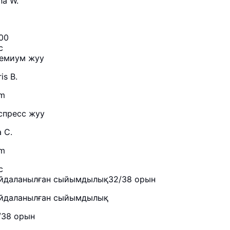
na W.
:00
с
емиум жуу
is B.
m
спресс жуу
 C.
m
с
йдаланылған сыйымдылық
32/38 орын
йдаланылған сыйымдылық
/38 орын