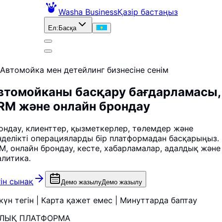
Washa Business
Қазір бастаңыз
Ел
:
Басқа
Автомойка мен детейлинг бизнесіне сенім
втомойканы басқару бағдарламасы,
RM және онлайн брондау
ондау, клиенттер, қызметкерлер, төлемдер және
нделікті операцияларды бір платформадан басқарыңыз.
M, онлайн брондау, кесте, хабарламалар, адалдық және
алитика.
гін сынақ
Демо жазылу
Демо жазылу
 күн тегін | Карта қажет емес | Минуттарда баптау
ЛЫҚ ПЛАТФОРМА