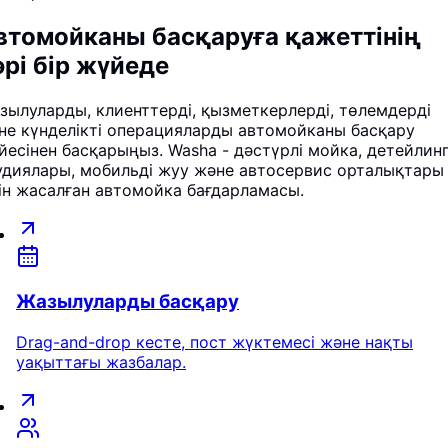
втомойканы басқаруға қажеттінің
әрі бір жүйеде
зылуларды, клиенттерді, қызметкерлерді, төлемдерді
не күнделікті операцияларды автомойканы басқару
йесінен басқарыңыз. Washa - дәстүрлі мойка, детейлин
удиялары, мобильді жуу және автосервис орталықтары
ін жасалған автомойка бағдарламасы.
Жазылуларды басқару
Drag-and-drop кесте, пост жүктемесі және нақты
уақыттағы жазбалар.