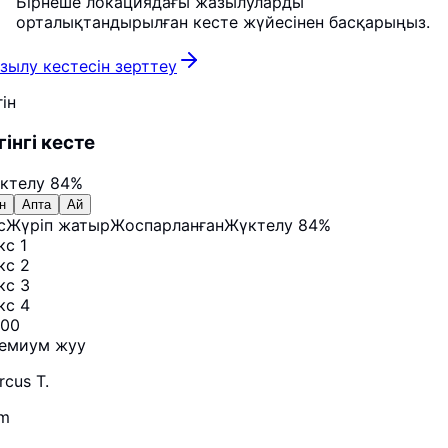
Бірнеше локациядағы жазылуларды
орталықтандырылған кесте жүйесінен басқарыңыз.
зылу кестесін зерттеу
ін
гінгі кесте
ктелу
84%
н
Апта
Ай
с
Жүріп жатыр
Жоспарланған
Жүктелу
84%
кс 1
кс 2
кс 3
кс 4
:00
емиум жуу
rcus T.
m