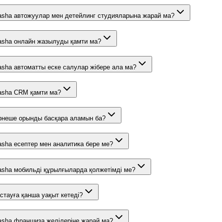
sha автожуулар мен детейлинг студияларына жарай ма?
sha онлайн жазылуды қамти ма?
sha автоматты еске салулар жібере ала ма?
sha CRM қамти ма?
рнеше орынды басқара аламын ба?
sha есептер мен аналитика бере ме?
sha мобильді құрылғыларда қолжетімді ме?
стауға қанша уақыт кетеді?
sha франшиза желілеріне жарай ма?