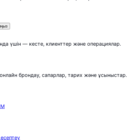
ыңыз
нда үшін — кесте, клиенттер және операциялар.
— онлайн брондау, сапарлар, тарих және ұсыныстар.
RM
 есептеу