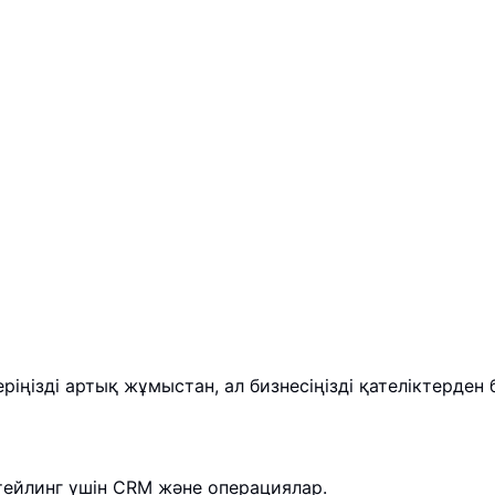
туралы еске саламыз. Егер жоспарларыңыз өзгерсе, алды
ңізді артық жұмыстан, ал бизнесіңізді қателіктерден 
тейлинг үшін CRM және операциялар.