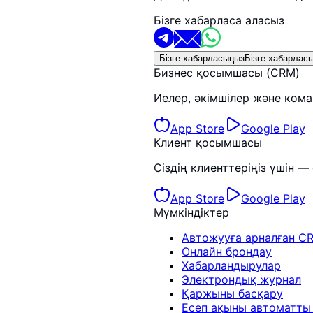
Бізге хабарласа аласыз
Бізге хабарласыңыз
Бізге хабарлас
Бизнес қосымшасы (CRM)
Иелер, әкімшілер және кома
App Store
Google Play
Клиент қосымшасы
Сіздің клиенттеріңіз үшін 
App Store
Google Play
Мүмкіндіктер
Автожууға арналған C
Онлайн брондау
Хабарландырулар
Электрондық журнал
Қаржыны басқару
Есеп ақыны автоматты