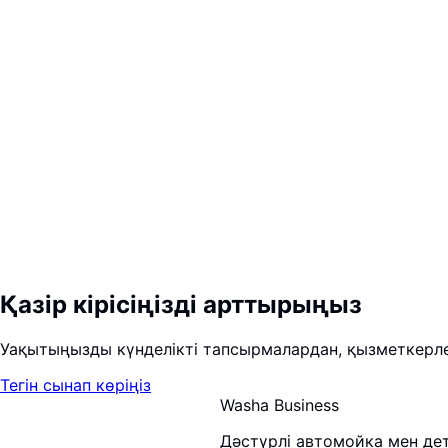
WhatsApp Business
✅
Брондау расталды
Қызмет
:
Толық автомойка
Күні
:
Бүгін, 16:30
Мекенжай
:
Орталық көшесі, 12
Біз сізді күтеміз 👋
🔔
Ескертпе
Сәлеметсіз бе! Бүгін сағат 16:30-ға брондауыңыз 
Қазір кірісіңізді арттырыңыз
Уақытыңызды күнделікті тапсырмалардан, қызметкерлері
Тегін сынап көріңіз
Washa Business
Дәстүрлі автомойка мен де