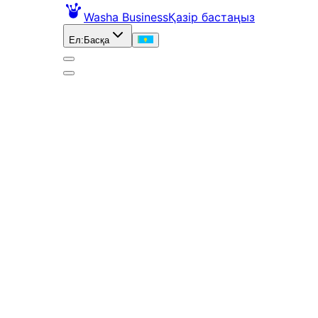
Washa Business
Қазір бастаңыз
Ел
:
Басқа
лар
|