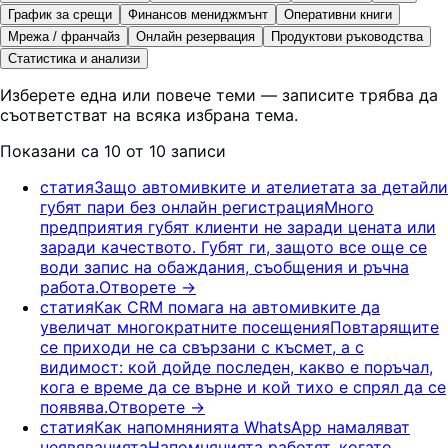
График за срещи
Финансов мениджмънт
Оперативни книги
Мрежа / франчайз
Онлайн резервация
Продуктови ръководства
Статистика и анализи
Изберете една или повече теми — записите трябва да
съответстват на всяка избрана тема.
Показани са 10 от 10 записи
статия
Защо автомивките и ателиетата за детайли
губят пари без онлайн регистрация
Много
предприятия губят клиенти не заради цената или
заради качеството. Губят ги, защото все още се
води запис на обаждания, съобщения и ръчна
работа.
Отворете
→
статия
Как CRM помага на автомивките да
увеличат многократните посещения
Повтарящите
се приходи не са свързани с късмет, а с
видимост: кой дойде последен, какво е поръчал,
кога е време да се върне и кой тихо е спрял да се
появява.
Отворете
→
статия
Как напомнянията WhatsApp намаляват
неявяванията
Напомнянията работят, когато