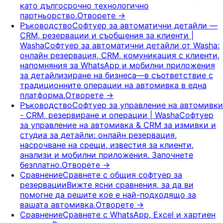
като дългосрочно технологично
партньорство.
Отворете
→
Ръководство
Софтуер за автоматични детайли —
CRM, резервации и съобщения за клиенти |
Washa
Софтуер за автоматични детайли от Washa:
онлайн резервация, CRM, комуникация с клиенти,
напомняния за WhatsApp и мобилни приложения
за детайлизиране на бизнеса—в съответствие с
традиционните операции на автомивка в една
платформа.
Отворете
→
Ръководство
Софтуер за управление на автомивки
- CRM, резервиране и операции | Washa
Софтуер
за управление на автомивка & CRM за измивки и
студиа за детайли: онлайн резервация,
насрочване на срещи, известия за клиенти,
анализи и мобилни приложения. Започнете
безплатно.
Отворете
→
Сравнение
Сравнете с общия софтуер за
резервации
Вижте ясни сравнения, за да ви
помогне да решите кое е най-подходящо за
вашата автомивка.
Отворете
→
Сравнение
Сравнете с WhatsApp, Excel и хартиен