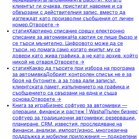
клиентът ги очаква, пристигат навреме и са
обвързани с действителния запис, вместо да
изглеждат като произволни съобщения от личен
номер.
Отворете
→
статия
Хартиено списание срещу електронно
списание за автомивка
На хартия се пише бързо и
се търси мъчително. Цифровото може да се
търси, но помага само когато екипът му се
довери като жива графика, а не като архив, който
никой не отваря.
Отворете
→
статия
Какво да търсите при избора на програма
за автомивка
Добрият контролен списък не е за
броя на бутоните, а за това дали записът,
клиентската памет, изпълнението на графика и
съобщението са свързани на една и съща
основа.
Отворете
→
Книга за игра
Бизнес софтуер за автомивки —
операции, финанси и растеж | Washa
Пълен бизнес
софтуер за традиционни автомивки: резервации,
планиране, CRM, известия, проследяване на
финанси, анализи, импорт/износ, многоезична
поддръжка и мобилни приложения — подкрепени