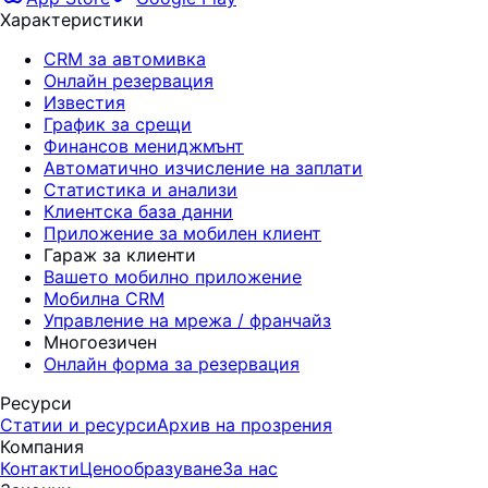
Характеристики
CRM за автомивка
Онлайн резервация
Известия
График за срещи
Финансов мениджмънт
Автоматично изчисление на заплати
Статистика и анализи
Клиентска база данни
Приложение за мобилен клиент
Гараж за клиенти
Вашето мобилно приложение
Мобилна CRM
Управление на мрежа / франчайз
Многоезичен
Онлайн форма за резервация
Ресурси
Статии и ресурси
Архив на прозрения
Компания
Контакти
Ценообразуване
За нас