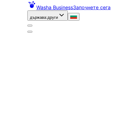
Washa Business
Започнете сега
държава
:
други
класически
автомивки
|