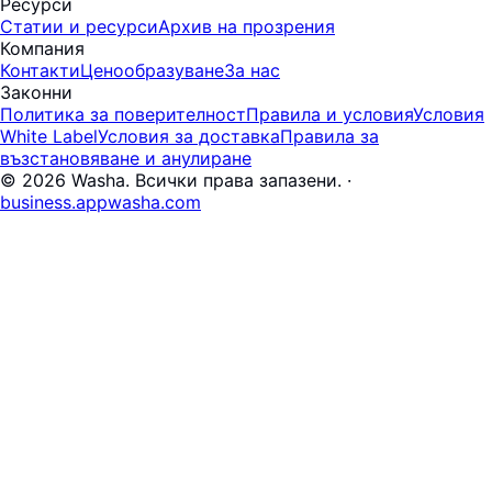
Ресурси
Статии и ресурси
Архив на прозрения
Компания
Контакти
Ценообразуване
За нас
Законни
Политика за поверителност
Правила и условия
Условия
White Label
Условия за доставка
Правила за
възстановяване и анулиране
© 2026 Washa. Всички права запазени.
·
business.appwasha.com