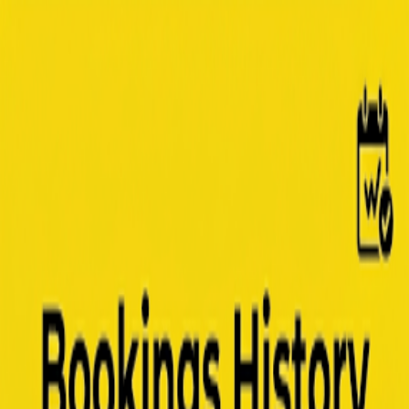
Washa Business
Начать сейчас
Страна
:
Другая
Приложение для клиентов
Приложение Washa, которым
пользуются ваши клиенты
Клиенты записываются в любое время, видят визиты и
акции в одном месте и чаще возвращаются — без
лишних звонков и таблиц для вашей команды.
Приложение для клиентов — не CRM
Скачать клиентское приложение
Конечные клиенты используют это приложение для
записи и визитов. CRM Washa для владельцев, админов