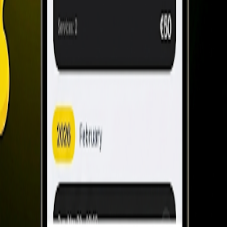
детейлинга.
Вы можете связаться с нами
Связаться с нами
Связаться с нами
Бизнес-приложение (CRM)
Для владельцев, администраторов и команды —
расписание, клиенты, операции.
App Store
Google Play
Приложение для клиентов
Для ваших клиентов — онлайн-запись, визиты, история
и акции.
App Store
Google Play
Возможности
CRM для автомойки
Онлайн-запись
Уведомления