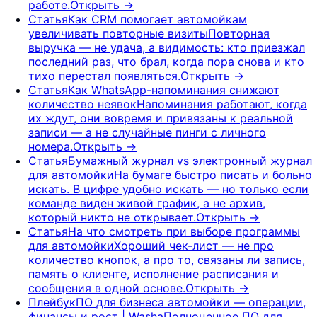
работе.
Открыть
→
Статья
Как CRM помогает автомойкам
увеличивать повторные визиты
Повторная
выручка — не удача, а видимость: кто приезжал
последний раз, что брал, когда пора снова и кто
тихо перестал появляться.
Открыть
→
Статья
Как WhatsApp-напоминания снижают
количество неявок
Напоминания работают, когда
их ждут, они вовремя и привязаны к реальной
записи — а не случайные пинги с личного
номера.
Открыть
→
Статья
Бумажный журнал vs электронный журнал
для автомойки
На бумаге быстро писать и больно
искать. В цифре удобно искать — но только если
команде виден живой график, а не архив,
который никто не открывает.
Открыть
→
Статья
На что смотреть при выборе программы
для автомойки
Хороший чек-лист — не про
количество кнопок, а про то, связаны ли запись,
память о клиенте, исполнение расписания и
сообщения в одной основе.
Открыть
→
Плейбук
ПО для бизнеса автомойки — операции,
финансы и рост | Washa
Полноценное ПО для