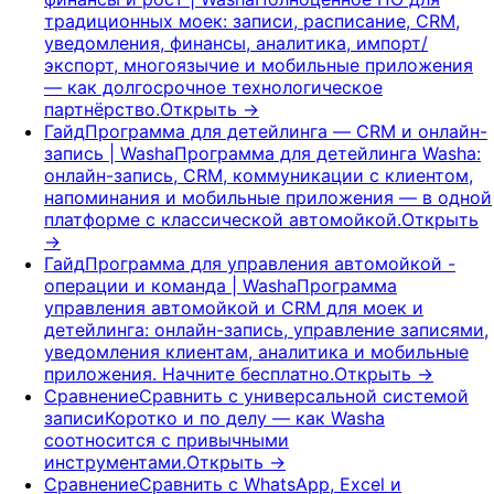
традиционных моек: записи, расписание, CRM,
уведомления, финансы, аналитика, импорт/
экспорт, многоязычие и мобильные приложения
— как долгосрочное технологическое
партнёрство.
Открыть
→
Гайд
Программа для детейлинга — CRM и онлайн-
запись | Washa
Программа для детейлинга Washa:
онлайн-запись, CRM, коммуникации с клиентом,
напоминания и мобильные приложения — в одной
платформе с классической автомойкой.
Открыть
→
Гайд
Программа для управления автомойкой -
операции и команда | Washa
Программа
управления автомойкой и CRM для моек и
детейлинга: онлайн-запись, управление записями,
уведомления клиентам, аналитика и мобильные
приложения. Начните бесплатно.
Открыть
→
Сравнение
Сравнить с универсальной системой
записи
Коротко и по делу — как Washa
соотносится с привычными
инструментами.
Открыть
→
Сравнение
Сравнить с WhatsApp, Excel и