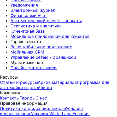
Уведомления
Электронный журнал
Финансовый учет
Автоматический расчёт зарплаты
Статистика и аналитика
Клиентская база
Мобильное приложение для клиентов
Гараж клиента
Ваше мобильное приложение
Мобильная CRM
Управление сетью / франшизой
Мультиязычное
Онлайн-форма записи
Ресурсы
Статьи и ресурсы
Архив материалов
Программа для
автомойки и детейлинга
Компания
Контакты
Тарифы
О нас
Правовая информация
Политика конфиденциальности
Условия
использования
Условия White Label
Условия