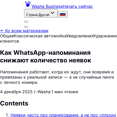
Washa Business
Начать сейчас
Страна
:
Другая
←
Ко всем материалам
Общее
Классическая автомойка
Уведомления
Удержание
клиентов
Как WhatsApp-напоминания
снижают количество неявок
Напоминания работают, когда их ждут, они вовремя и
привязаны к реальной записи — а не случайные пинги
с личного номера.
4 декабря 2025 г.
·
Washa
·
1 мин чтения
Contents
Неявки часто про планирование, а не про «плохих