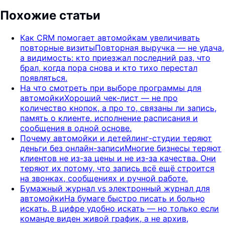
Похожие статьи
Как CRM помогает автомойкам увеличивать
повторные визиты
Повторная выручка — не удача,
а видимость: кто приезжал последний раз, что
брал, когда пора снова и кто тихо перестал
появляться.
На что смотреть при выборе программы для
автомойки
Хороший чек-лист — не про
количество кнопок, а про то, связаны ли запись,
память о клиенте, исполнение расписания и
сообщения в одной основе.
Почему автомойки и детейлинг-студии теряют
деньги без онлайн-записи
Многие бизнесы теряют
клиентов не из-за цены и не из-за качества. Они
теряют их потому, что запись всё ещё строится
на звонках, сообщениях и ручной работе.
Бумажный журнал vs электронный журнал для
автомойки
На бумаге быстро писать и больно
искать. В цифре удобно искать — но только если
команде виден живой график, а не архив,