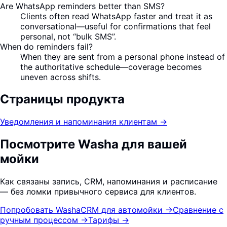
Are WhatsApp reminders better than SMS?
Clients often read WhatsApp faster and treat it as
conversational—useful for confirmations that feel
personal, not “bulk SMS”.
When do reminders fail?
When they are sent from a personal phone instead of
the authoritative schedule—coverage becomes
uneven across shifts.
Страницы продукта
Уведомления и напоминания клиентам
→
Посмотрите Washa для вашей
мойки
Как связаны запись, CRM, напоминания и расписание
— без ломки привычного сервиса для клиентов.
Попробовать Washa
CRM для автомойки
→
Сравнение с
ручным процессом
→
Тарифы
→