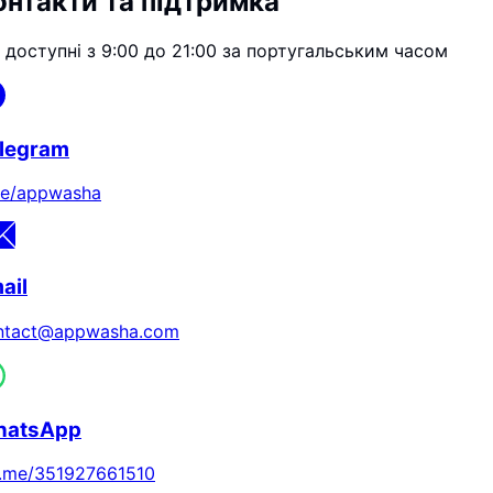
онтакти та підтримка
 доступні з 9:00 до 21:00 за португальським часом
legram
me/appwasha
ail
ntact@appwasha.com
hatsApp
.me/351927661510