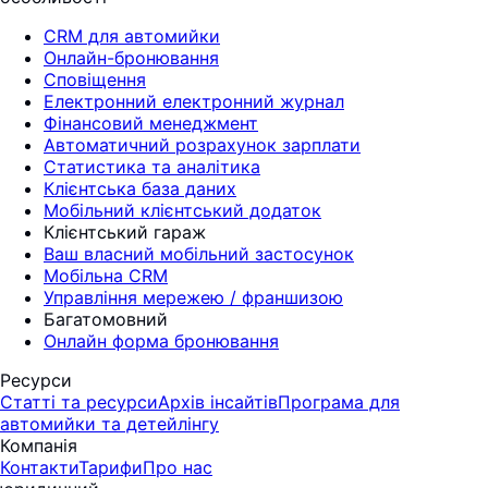
CRM для автомийки
Онлайн-бронювання
Сповіщення
Електронний електронний журнал
Фінансовий менеджмент
Автоматичний розрахунок зарплати
Статистика та аналітика
Клієнтська база даних
Мобільний клієнтський додаток
Клієнтський гараж
Ваш власний мобільний застосунок
Мобільна CRM
Управління мережею / франшизою
Багатомовний
Онлайн форма бронювання
Ресурси
Статті та ресурси
Архів інсайтів
Програма для
автомийки та детейлінгу
Компанія
Контакти
Тарифи
Про нас