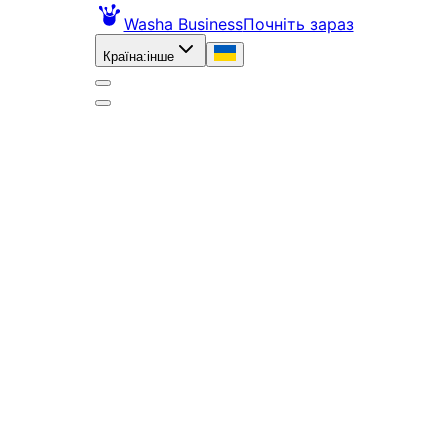
Washa Business
Почніть зараз
Країна
:
інше