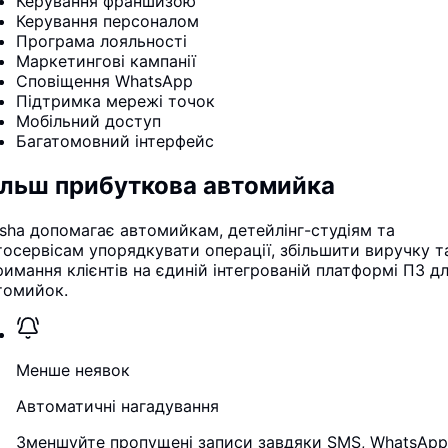
Керування франшизою
Керування персоналом
Програма лояльності
Маркетингові кампанії
Сповіщення WhatsApp
Підтримка мережі точок
Мобільний доступ
Багатомовний інтерфейс
ільш прибуткова автомийка
sha допомагає автомийкам, детейлінг-студіям та
тосервісам упорядкувати операції, збільшити виручку т
римання клієнтів на єдиній інтегрованій платформі ПЗ д
томийок.
Менше неявок
Автоматичні нагадування
Зменшуйте пропущені записи завдяки SMS, WhatsApp