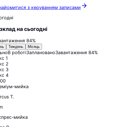
найомитися з керуванням записами
огодні
зклад на сьогодні
вантаження
84%
нь
Тиждень
Місяць
льно
В роботі
Заплановано
Завантаження
84%
кс 1
кс 2
кс 3
кс 4
:00
еміум-мийка
rcus T.
m
спрес-мийка