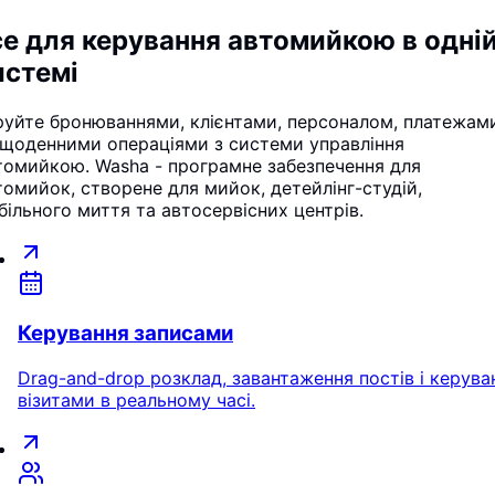
се для керування автомийкою в одні
истемі
руйте бронюваннями, клієнтами, персоналом, платежам
 щоденними операціями з системи управління
томийкою. Washa - програмне забезпечення для
томийок, створене для мийок, детейлінг-студій,
більного миття та автосервісних центрів.
Керування записами
Drag-and-drop розклад, завантаження постів і керува
візитами в реальному часі.