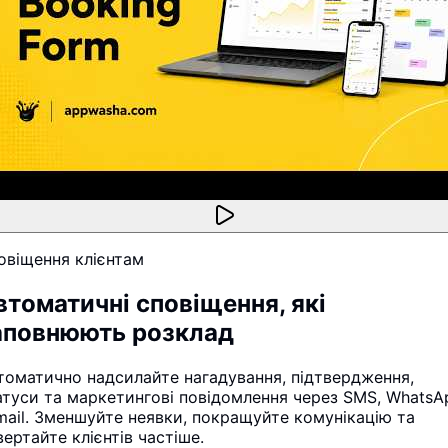
овіщення клієнтам
втоматичні сповіщення, які
аповнюють розклад
томатично надсилайте нагадування, підтвердження,
атуси та маркетингові повідомлення через SMS, WhatsA
email. Зменшуйте неявки, покращуйте комунікацію та
вертайте клієнтів частіше.