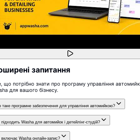
оширені запитання
е, що потрібно знати про програму управління автомий
sha для вашого бізнесу.
 таке програмне забезпечення для управління автомийкою?
 підходить Washa для автомийок і детейлінг-студій?
 включає Washa онлайн-запис?