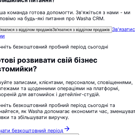
лишилися питання?
ша команда готова допомогти. Зв'яжіться з нами - ми
дповімо на будь-які питання про Washa CRM.
Зв'язатис
'язатися з відділом продажів
Зв'язатися з відділом продажів
ми
чніть безкоштовний пробний період сьогодні
отові розвивати свій бізнес
втомийки?
руйте записами, клієнтами, персоналом, сповіщеннями,
атежами та щоденними операціями на платформі,
вореній для автомийок і детейлінг-студій.
чніть безкоштовний пробний період сьогодні та
знайтеся, як Washa допомагає економити час, зменшува
явки та збільшувати виручку.
чати безкоштовний період