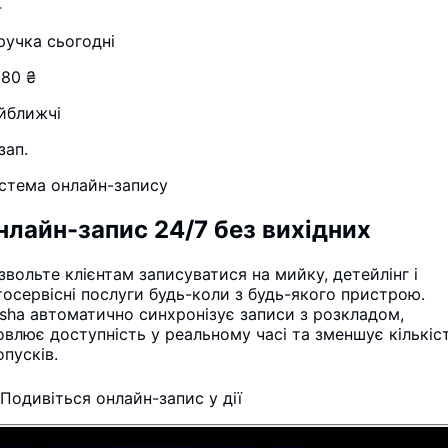
4
ручка сьогодні
280 ₴
йближчі
зап.
стема онлайн-запису
нлайн-запис 24/7 без вихідних
звольте клієнтам записуватися на мийку, детейлінг і
тосервісні послуги будь-коли з будь-якого пристрою.
sha автоматично синхронізує записи з розкладом,
овлює доступність у реальному часі та зменшує кількіс
опусків.
Подивіться онлайн-запис у дії