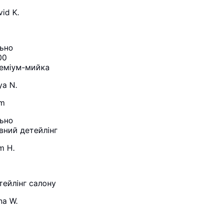
id K.
льно
00
еміум-мийка
ya N.
m
льно
вний детейлінг
m H.
тейлінг салону
na W.