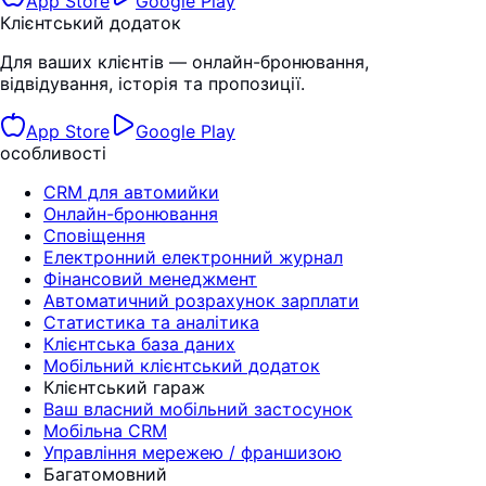
App Store
Google Play
Клієнтський додаток
Для ваших клієнтів — онлайн-бронювання,
відвідування, історія та пропозиції.
App Store
Google Play
особливості
CRM для автомийки
Онлайн-бронювання
Сповіщення
Електронний електронний журнал
Фінансовий менеджмент
Автоматичний розрахунок зарплати
Статистика та аналітика
Клієнтська база даних
Мобільний клієнтський додаток
Клієнтський гараж
Ваш власний мобільний застосунок
Мобільна CRM
Управління мережею / франшизою
Багатомовний