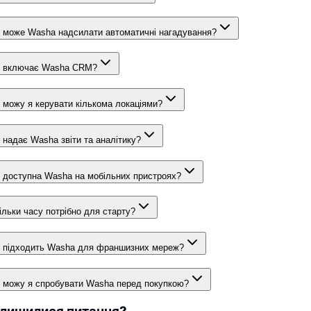
 може Washa надсилати автоматичні нагадування?
 включає Washa CRM?
 можу я керувати кількома локаціями?
 надає Washa звіти та аналітику?
 доступна Washa на мобільних пристроях?
ільки часу потрібно для старту?
 підходить Washa для франшизних мереж?
 можу я спробувати Washa перед покупкою?