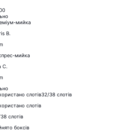
:00
льно
еміум-мийка
is B.
m
спрес-мийка
 C.
m
льно
користано слотів
32/38 слотів
користано слотів
/38 слотів
йнято боксів