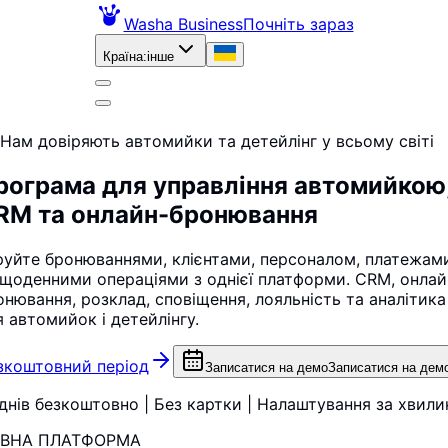
Washa Business
Почніть зараз
Країна
:
інше
Нам довіряють автомийки та детейлінг у всьому світі
рограма для управління автомийкою
RM та онлайн-бронювання
руйте бронюваннями, клієнтами, персоналом, платежам
 щоденними операціями з однієї платформи. CRM, онлай
онювання, розклад, сповіщення, лояльність та аналітика
я автомийок і детейлінгу.
зкоштовний період
Записатися на демо
Записатися на дем
 днів безкоштовно | Без картки | Налаштування за хвили
ВНА ПЛАТФОРМА