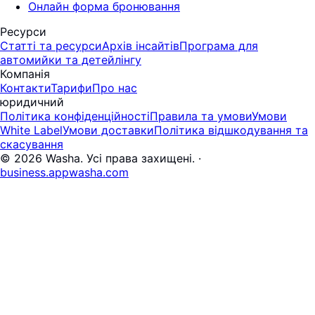
Онлайн форма бронювання
Ресурси
Статті та ресурси
Архів інсайтів
Програма для
автомийки та детейлінгу
Компанія
Контакти
Тарифи
Про нас
юридичний
Політика конфіденційності
Правила та умови
Умови
White Label
Умови доставки
Політика відшкодування та
скасування
© 2026 Washa. Усі права захищені.
·
business.appwasha.com