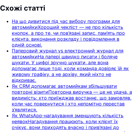
Схожі статті
На що дивитися під час вибору програми для
автомийки
Хороший чекліст — не про кількість
кнопок, а про те, чи пов’язані запис, пам’ять про
клієнта, виконання розкладу і повідомлення в
одній основі.
Паперовий журнал vs електронний журнал для
автомийки
На папері швидко писати і боляче
шукати. У цифрі зручно шукати, але вона
допомагає лише тоді, коли команда довіряє їй як
живому графіку, а не архіву, який ніхто не
відкриває.
Як CRM допомагає автомийкам збільшувати
повторні візити
Повторна виручка — це не удача, а
видимість: хто приїжджав востаннє, що замовляв,
коли час повернутися і хто непомітно перестав
з’являтися.
Як WhatsApp-нагадування зменшують кількість
неявок
Нагадування працюють, коли клієнт їх
очікує, вони приходять вчасно і прив’язані до