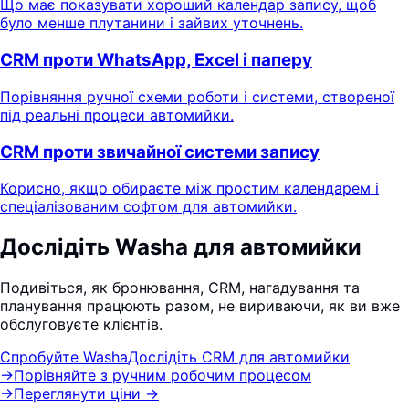
Що має показувати хороший календар запису, щоб
було менше плутанини і зайвих уточнень.
CRM проти WhatsApp, Excel і паперу
Порівняння ручної схеми роботи і системи, створеної
під реальні процеси автомийки.
CRM проти звичайної системи запису
Корисно, якщо обираєте між простим календарем і
спеціалізованим софтом для автомийки.
Дослідіть Washa для автомийки
Подивіться, як бронювання, CRM, нагадування та
планування працюють разом, не вириваючи, як ви вже
обслуговуєте клієнтів.
Спробуйте Washa
Дослідіть CRM для автомийки
→
Порівняйте з ручним робочим процесом
→
Переглянути ціни
→