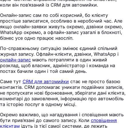
коли він пов’язаний із CRM для автомийки.
Онлайн-запис сам по собі корисний, бо клієнту
простіше записатися, особливо в неробочий час. Але
якщо онлайн-заявки живуть окремо, дзвінки окремо,
WhatsApp окремо, а офлайн-запис узагалі в блокноті,
бізнес усе одно працює наосліп.
По-справжньому ситуацію змінює єдиний спільний
журнал запису. Офлайн-клієнти, дзвінки, WhatsApp і
онлайн-запис
мають потрапляти в один живий
розклад, щоб власник, адміністратор і команда на
постах бачили один і той самий день.
Саме тут
CRM для автомийки
стає не просто базою
контактів. CRM допомагає уникати подвійних записів,
не пропускати нові бронювання, зберігати дані клієнта,
коментарі до замовлення, інформацію про автомобіль
та історію послуг в одному місці.
Окремо важливо, що нагадування і сповіщення мають
бути прив’язані до самого запису. Коли
сповіщення
клієнтам
ідуть із тієї самої системи, де лежить