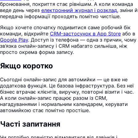
бронювання, покриття стає рівнішим. А коли команда
веде день через
електронний журнал і розклад
, зміни й
передача інформації проходять помітно чистіше.
Якщо хочете спочатку подивитися саме робочий бік
команди, відкрийте
CRM-застосунок в App Store
або в
Google Play
. Доступ із телефона — одна з причин, чому
зв’язка онлайн-запису і CRM набагато сильніша, ніж
просто окрема форма запису.
Якщо коротко
Сьогодні онлайн-запис для автомийки — це вже не
додаткова функція. Це базова інфраструктура. Без неї
бізнес втрачає клієнтів, виручку, повторні візити і час.
А коли онлайн-запис працює разом із CRM,
нагадуваннями і нормальним календарем, керувати
автомийкою стає помітно простіше.
Часті запитання
Чи потрібно повністю відмовитися від дзвінків і