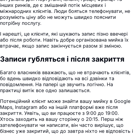
інших ринків, де є змішаний потік місцевих і
міжнародних клієнтів. Люди бояться телефонувати, не
розуміють ціну або не можуть швидко пояснити
потрібну послугу.
І нарешті, це клієнти, які шукають запис пізно ввечері
або після роботи. Навіть добре організована мийка їх
втрачає, якщо запис закінчується разом зі зміною.
Записи губляться і після закриття
Багато власників вважають, що не втрачають клієнтів,
бо вдень швидко відповідають на всі дзвінки та
повідомлення. На папері це звучить логічно. На
практиці витік все одно залишається.
Потенційний клієнт може знайти вашу мийку в Google
Maps, Instagram або на іншій платформі вже після
закриття. Уявіть, що ви працюєте з 9:00 до 19:00.
Хтось заходить на вашу сторінку о 20:15. Перш ніж
зателефонувати чи написати, він часто вирішує, що
бізнес уже закритий, що до завтра ніхто не відповість і