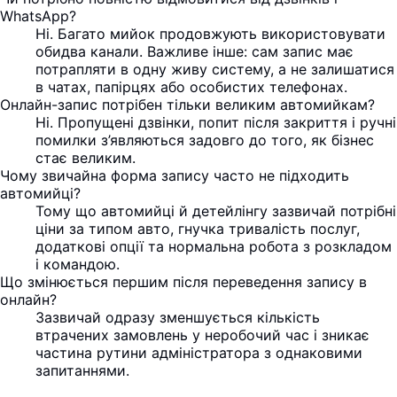
WhatsApp?
Ні. Багато мийок продовжують використовувати
обидва канали. Важливе інше: сам запис має
потрапляти в одну живу систему, а не залишатися
в чатах, папірцях або особистих телефонах.
Онлайн-запис потрібен тільки великим автомийкам?
Ні. Пропущені дзвінки, попит після закриття і ручні
помилки з’являються задовго до того, як бізнес
стає великим.
Чому звичайна форма запису часто не підходить
автомийці?
Тому що автомийці й детейлінгу зазвичай потрібні
ціни за типом авто, гнучка тривалість послуг,
додаткові опції та нормальна робота з розкладом
і командою.
Що змінюється першим після переведення запису в
онлайн?
Зазвичай одразу зменшується кількість
втрачених замовлень у неробочий час і зникає
частина рутини адміністратора з однаковими
запитаннями.