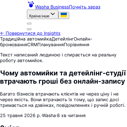
Washa Business
Почніть зараз
Країна
:
інше
←
Повернутися до Insights
Традиційна автомийка
Детейлінг
Онлайн-
бронювання
CRM
Планування
Порівняння
Текст написаний людиною і спирається на реальну
роботу автомийок.
Чому автомийки та детейлінг-студії
втрачають гроші без онлайн-запису
Багато бізнесів втрачають клієнтів не через ціну і не
через якість. Вони втрачають їх тому, що запис досі
тримається на дзвінках, повідомленнях і ручній роботі.
25 травня 2026 р.
·
Washa
·
8 хв читання