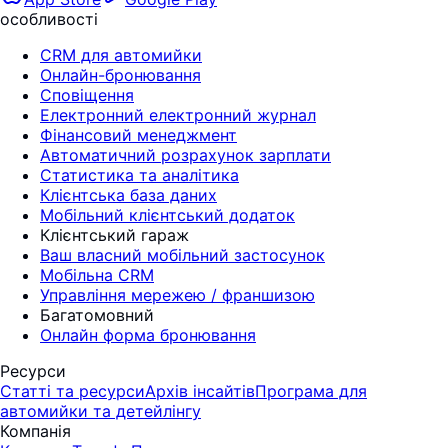
особливості
CRM для автомийки
Онлайн-бронювання
Сповіщення
Електронний електронний журнал
Фінансовий менеджмент
Автоматичний розрахунок зарплати
Статистика та аналітика
Клієнтська база даних
Мобільний клієнтський додаток
Клієнтський гараж
Ваш власний мобільний застосунок
Мобільна CRM
Управління мережею / франшизою
Багатомовний
Онлайн форма бронювання
Ресурси
Статті та ресурси
Архів інсайтів
Програма для
автомийки та детейлінгу
Компанія