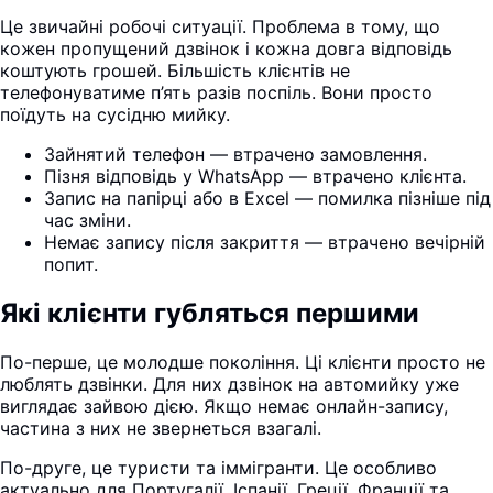
Це звичайні робочі ситуації. Проблема в тому, що
кожен пропущений дзвінок і кожна довга відповідь
коштують грошей. Більшість клієнтів не
телефонуватиме п’ять разів поспіль. Вони просто
поїдуть на сусідню мийку.
Зайнятий телефон — втрачено замовлення.
Пізня відповідь у WhatsApp — втрачено клієнта.
Запис на папірці або в Excel — помилка пізніше під
час зміни.
Немає запису після закриття — втрачено вечірній
попит.
Які клієнти губляться першими
По-перше, це молодше покоління. Ці клієнти просто не
люблять дзвінки. Для них дзвінок на автомийку уже
виглядає зайвою дією. Якщо немає онлайн-запису,
частина з них не звернеться взагалі.
По-друге, це туристи та іммігранти. Це особливо
актуально для Португалії, Іспанії, Греції, Франції та