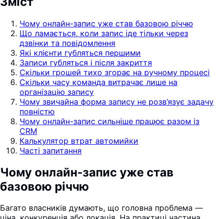
Зміст
Чому онлайн-запис уже став базовою річчю
Що ламається, коли запис іде тільки через
дзвінки та повідомлення
Які клієнти губляться першими
Записи губляться і після закриття
Скільки грошей тихо згорає на ручному процесі
Скільки часу команда витрачає лише на
організацію запису
Чому звичайна форма запису не розв’язує задачу
повністю
Чому онлайн-запис сильніше працює разом із
CRM
Калькулятор втрат автомийки
Часті запитання
Чому онлайн-запис уже став
базовою річчю
Багато власників думають, що головна проблема —
ціна, конкуренція або локація. На практиці частина